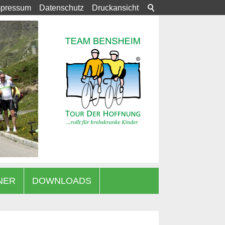
mpressum
Datenschutz
Druckansicht
NER
DOWNLOADS