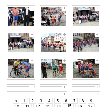
<
1
2
3
4
5
6
7
8
9
15
10
11
12
13
14
16
17