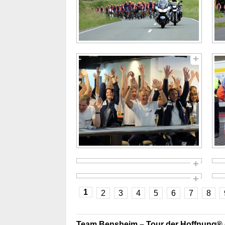
1
2
3
4
5
6
7
8
Team Bensheim – Tour der Hoffnung® 