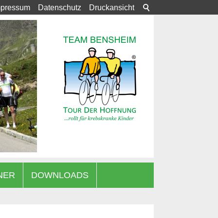
mpressum
Datenschutz
Druckansicht
NER
DOWNLOADS